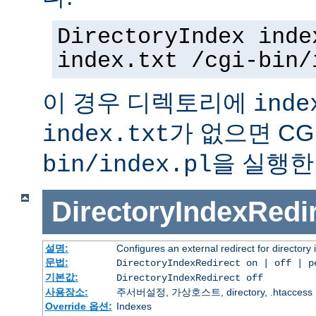
DirectoryIndex inde
index.txt /cgi-bin/
이 경우 디렉토리에
inde
가 없으면 C
index.txt
을 실행한
bin/index.pl
DirectoryIndexRedi
설명:
Configures an external redirect for directory
문법:
DirectoryIndexRedirect on | off | 
기본값:
DirectoryIndexRedirect off
사용장소:
주서버설정, 가상호스트, directory, .htaccess
Override 옵션:
Indexes