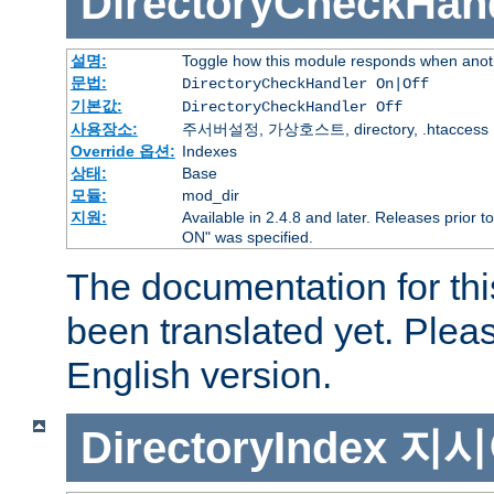
DirectoryCheckHan
설명:
Toggle how this module responds when anoth
문법:
DirectoryCheckHandler On|Off
기본값:
DirectoryCheckHandler Off
사용장소:
주서버설정, 가상호스트, directory, .htaccess
Override 옵션:
Indexes
상태:
Base
모듈:
mod_dir
지원:
Available in 2.4.8 and later. Releases prior t
ON" was specified.
The documentation for thi
been translated yet. Plea
English version.
DirectoryIndex
지시